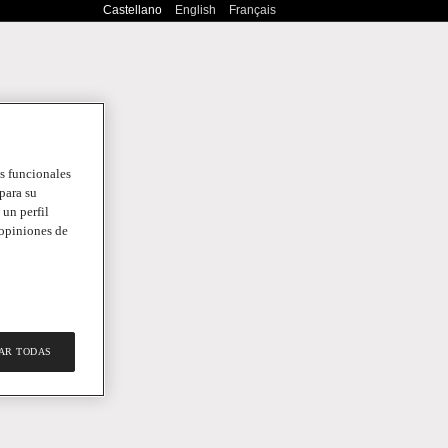
Castellano
English
Français
es funcionales
para su
 un perfil
 opiniones de
AR TODAS